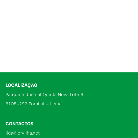
LOCALIZAÇÃO
Parque Industrial Quinta Nova Lote 6
3105-292 Pombal – Leiria
CONTACTOS
ilda@ervilha.net