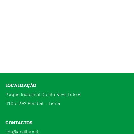
LOCALIZAÇÃO
Parque Industrial Quinta Nova Lote 6
3105-292 Pombal – Leiria
CONTACTOS
ilda@ervilha.net