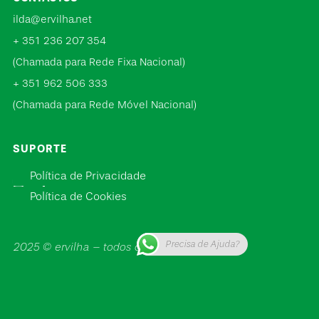
ilda@ervilha.net
+ 351 236 207 354
(Chamada para Rede Fixa Nacional)
+ 351 962 506 333
(Chamada para Rede Móvel Nacional)
SUPORTE
Política de Privacidade
Política de Cookies
Precisa de Ajuda?
2025 © ervilha – todos os direitos reservados