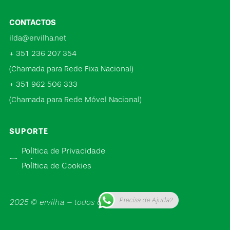
CONTACTOS
ilda@ervilha.net
+ 351 236 207 354
(Chamada para Rede Fixa Nacional)
+ 351 962 506 333
(Chamada para Rede Móvel Nacional)
SUPORTE
Política de Privacidade
Política de Cookies
Precisa de Ajuda?
2025 © ervilha – todos os direitos reservados