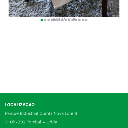
GOBLAN 1420
LOCALIZAÇÃO
Parque Industrial Quinta Nova Lote 6
3105-292 Pombal – Leiria